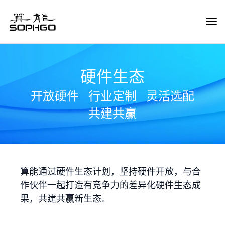
Tog
Navi
硬件生态
开放硬件
行业定制
灵活选配
共建共赢
算能通过硬件生态计划，坚持硬件开放，与合
作伙伴一起打造有竞争力的差异化硬件生态成
果，共建共赢新生态。