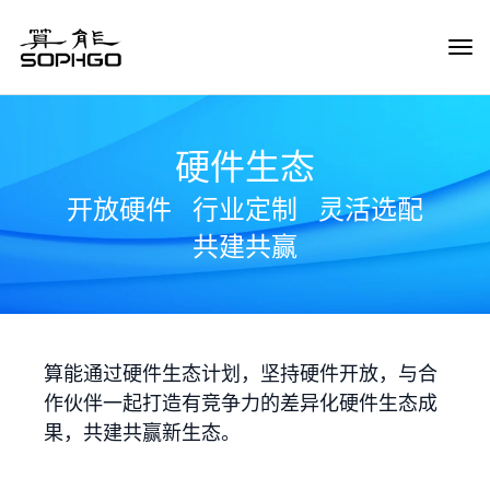
Tog
Navi
硬件生态
开放硬件
行业定制
灵活选配
共建共赢
算能通过硬件生态计划，坚持硬件开放，与合
作伙伴一起打造有竞争力的差异化硬件生态成
果，共建共赢新生态。