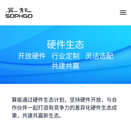
Tog
Navi
硬件生态
开放硬件
行业定制
灵活选配
共建共赢
算能通过硬件生态计划，坚持硬件开放，与合
作伙伴一起打造有竞争力的差异化硬件生态成
果，共建共赢新生态。