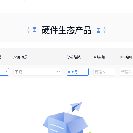
硬件生态产品
型
应用场景
分析路数
网络接口
USB接
不限
0~8路