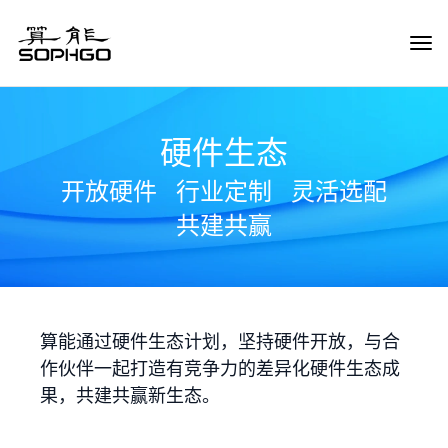
Tog
Navi
硬件生态
开放硬件
行业定制
灵活选配
共建共赢
算能通过硬件生态计划，坚持硬件开放，与合
作伙伴一起打造有竞争力的差异化硬件生态成
果，共建共赢新生态。