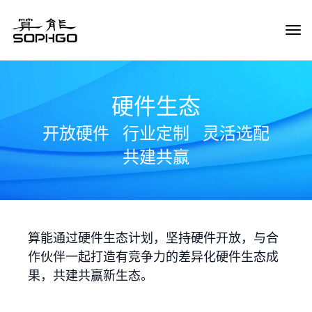
Tog
Navi
硬件生态
开放硬件
行业定制
灵活选配
共建共赢
算能通过硬件生态计划，坚持硬件开放，与合
作伙伴一起打造有竞争力的差异化硬件生态成
果，共建共赢新生态。