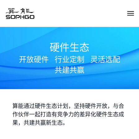
Tog
Navi
硬件生态
开放硬件
行业定制
灵活选配
共建共赢
算能通过硬件生态计划，坚持硬件开放，与合
作伙伴一起打造有竞争力的差异化硬件生态成
果，共建共赢新生态。