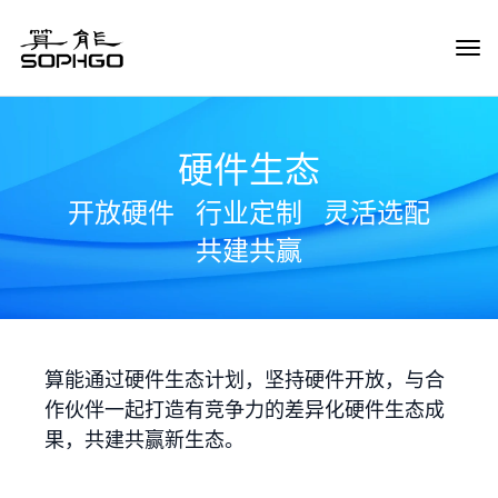
Tog
Navi
硬件生态
开放硬件
行业定制
灵活选配
共建共赢
算能通过硬件生态计划，坚持硬件开放，与合
作伙伴一起打造有竞争力的差异化硬件生态成
果，共建共赢新生态。