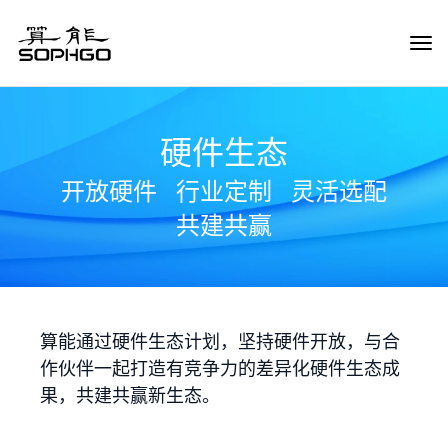
Tog
Navi
硬件生态
开放硬件
行业定制
灵活选配
共建共赢
算能通过硬件生态计划，坚持硬件开放，与合
作伙伴一起打造有竞争力的差异化硬件生态成
果，共建共赢新生态。