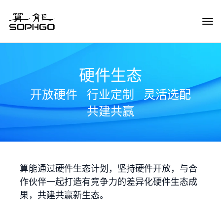
Tog
Navi
硬件生态
开放硬件
行业定制
灵活选配
共建共赢
算能通过硬件生态计划，坚持硬件开放，与合
作伙伴一起打造有竞争力的差异化硬件生态成
果，共建共赢新生态。