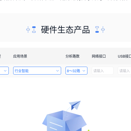
硬件生态产品
型
应用场景
分析路数
网络接口
USB接
行业智能
8～32路