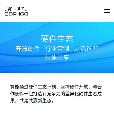
Tog
Navi
硬件生态
开放硬件
行业定制
灵活选配
共建共赢
算能通过硬件生态计划，坚持硬件开放，与合
作伙伴一起打造有竞争力的差异化硬件生态成
果，共建共赢新生态。