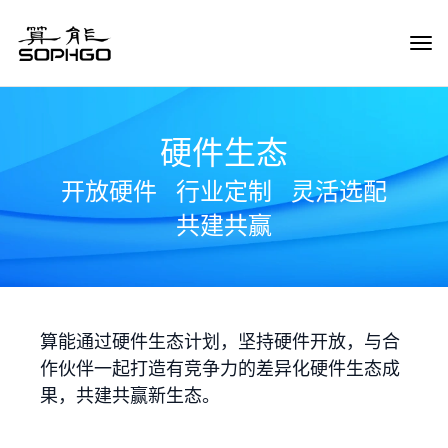
Tog
Navi
硬件生态
开放硬件
行业定制
灵活选配
共建共赢
算能通过硬件生态计划，坚持硬件开放，与合
作伙伴一起打造有竞争力的差异化硬件生态成
果，共建共赢新生态。