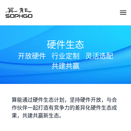
Tog
Navi
硬件生态
开放硬件
行业定制
灵活选配
共建共赢
算能通过硬件生态计划，坚持硬件开放，与合
作伙伴一起打造有竞争力的差异化硬件生态成
果，共建共赢新生态。