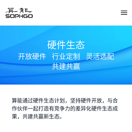
Tog
Navi
硬件生态
开放硬件
行业定制
灵活选配
共建共赢
算能通过硬件生态计划，坚持硬件开放，与合
作伙伴一起打造有竞争力的差异化硬件生态成
果，共建共赢新生态。