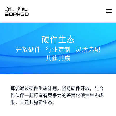
Tog
Navi
硬件生态
开放硬件
行业定制
灵活选配
共建共赢
算能通过硬件生态计划，坚持硬件开放，与合
作伙伴一起打造有竞争力的差异化硬件生态成
果，共建共赢新生态。