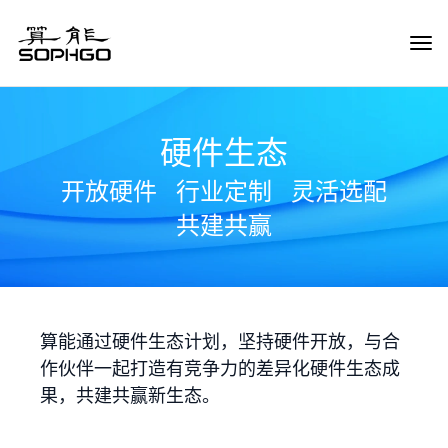
Tog
Navi
硬件生态
开放硬件
行业定制
灵活选配
共建共赢
算能通过硬件生态计划，坚持硬件开放，与合
作伙伴一起打造有竞争力的差异化硬件生态成
果，共建共赢新生态。