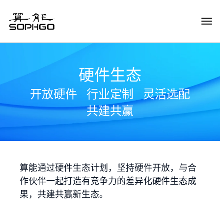
Tog
Navi
硬件生态
开放硬件
行业定制
灵活选配
共建共赢
算能通过硬件生态计划，坚持硬件开放，与合
作伙伴一起打造有竞争力的差异化硬件生态成
果，共建共赢新生态。