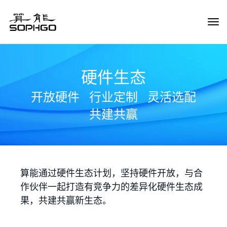
Tog
Navi
硬件生态
开放硬件
行业定制
灵活选配
共建共赢
算能通过硬件生态计划，坚持硬件开放，与合
作伙伴一起打造有竞争力的差异化硬件生态成
果，共建共赢新生态。