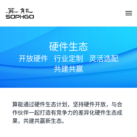
Tog
Navi
硬件生态
开放硬件
行业定制
灵活选配
共建共赢
算能通过硬件生态计划，坚持硬件开放，与合
作伙伴一起打造有竞争力的差异化硬件生态成
果，共建共赢新生态。