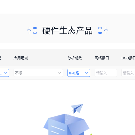
硬件生态产品
型
应用场景
分析路数
网络接口
USB接
套件
不限
0~8路