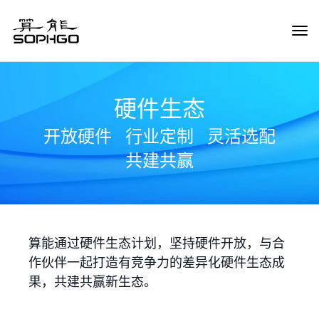
Tog
Navi
硬件生态
开放硬件
行业定制
灵活选配
共建共赢
算能通过硬件生态计划，坚持硬件开放，与合
作伙伴一起打造有竞争力的差异化硬件生态成
果，共建共赢新生态。