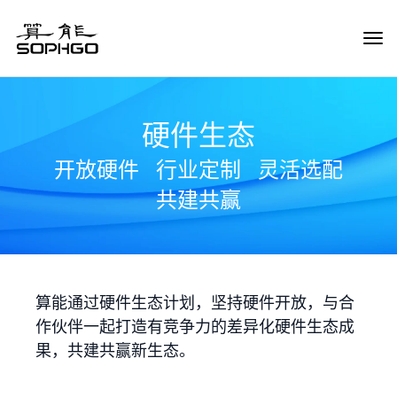
Tog
Navi
硬件生态
开放硬件
行业定制
灵活选配
共建共赢
算能通过硬件生态计划，坚持硬件开放，与合
作伙伴一起打造有竞争力的差异化硬件生态成
果，共建共赢新生态。