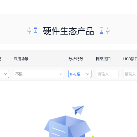
硬件生态产品
型
应用场景
分析路数
网络接口
USB接
不限
0~8路