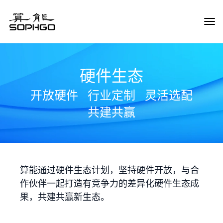
Tog
Navi
硬件生态
开放硬件
行业定制
灵活选配
共建共赢
算能通过硬件生态计划，坚持硬件开放，与合
作伙伴一起打造有竞争力的差异化硬件生态成
果，共建共赢新生态。