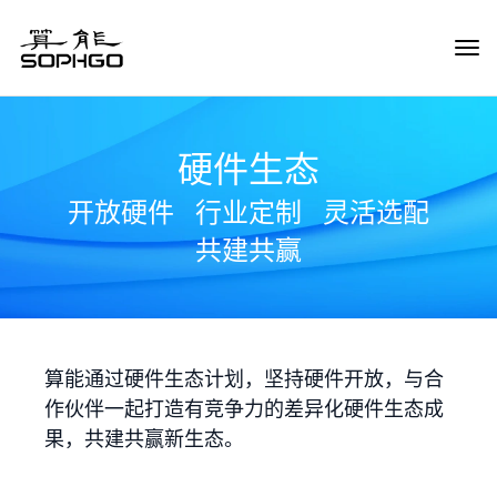
Tog
Navi
硬件生态
开放硬件
行业定制
灵活选配
共建共赢
算能通过硬件生态计划，坚持硬件开放，与合
作伙伴一起打造有竞争力的差异化硬件生态成
果，共建共赢新生态。