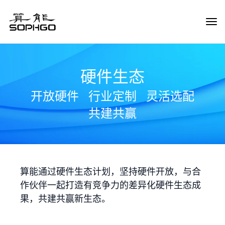
Tog
Navi
硬件生态
开放硬件
行业定制
灵活选配
共建共赢
算能通过硬件生态计划，坚持硬件开放，与合
作伙伴一起打造有竞争力的差异化硬件生态成
果，共建共赢新生态。