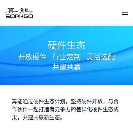
Tog
Navi
硬件生态
开放硬件
行业定制
灵活选配
共建共赢
算能通过硬件生态计划，坚持硬件开放，与合
作伙伴一起打造有竞争力的差异化硬件生态成
果，共建共赢新生态。