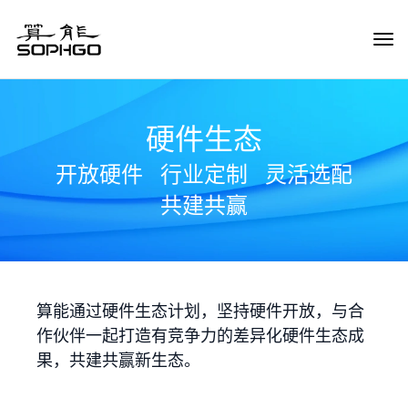
Tog
Navi
硬件生态
开放硬件
行业定制
灵活选配
共建共赢
算能通过硬件生态计划，坚持硬件开放，与合
作伙伴一起打造有竞争力的差异化硬件生态成
果，共建共赢新生态。