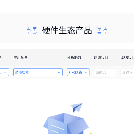
硬件生态产品
型
应用场景
分析路数
网络接口
USB接
套件
通用智能
8～32路