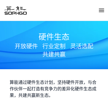
Tog
Navi
硬件生态
开放硬件
行业定制
灵活选配
共建共赢
算能通过硬件生态计划，坚持硬件开放，与合
作伙伴一起打造有竞争力的差异化硬件生态成
果，共建共赢新生态。