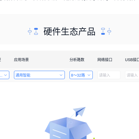
硬件生态产品
型
应用场景
分析路数
网络接口
USB接
套件
通用智能
8～32路