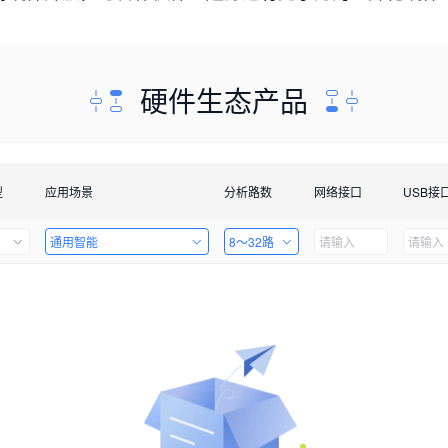
硬件生态产品
型
应用场景
分析路数
网络接口
USB接
通用智能
8～32路