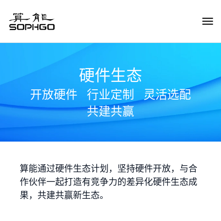
Tog
Navi
硬件生态
开放硬件
行业定制
灵活选配
共建共赢
算能通过硬件生态计划，坚持硬件开放，与合
作伙伴一起打造有竞争力的差异化硬件生态成
果，共建共赢新生态。