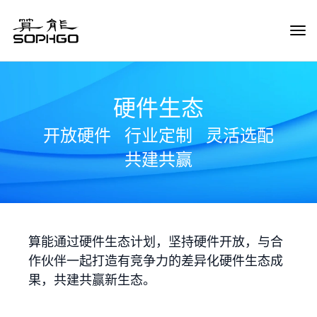
Tog
Navi
硬件生态
开放硬件
行业定制
灵活选配
共建共赢
算能通过硬件生态计划，坚持硬件开放，与合
作伙伴一起打造有竞争力的差异化硬件生态成
果，共建共赢新生态。