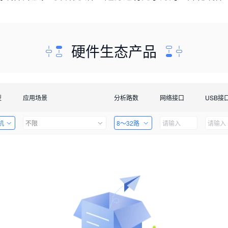
硬件生态产品
型
应用场景
分析路数
网络接口
USB接
机
不限
8～32路