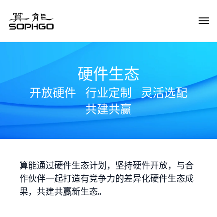
Tog
Navi
硬件生态
开放硬件
行业定制
灵活选配
共建共赢
算能通过硬件生态计划，坚持硬件开放，与合
作伙伴一起打造有竞争力的差异化硬件生态成
果，共建共赢新生态。