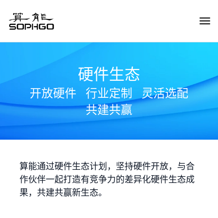
Tog
Navi
硬件生态
开放硬件
行业定制
灵活选配
共建共赢
算能通过硬件生态计划，坚持硬件开放，与合
作伙伴一起打造有竞争力的差异化硬件生态成
果，共建共赢新生态。