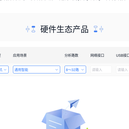
硬件生态产品
型
应用场景
分析路数
网络接口
USB接
机
通用智能
8～32路