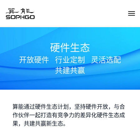
Tog
Navi
硬件生态
开放硬件
行业定制
灵活选配
共建共赢
算能通过硬件生态计划，坚持硬件开放，与合
作伙伴一起打造有竞争力的差异化硬件生态成
果，共建共赢新生态。