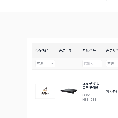
合作伙伴
产品主图
名称/型号
产品类
不限
不限
深度学习1U
集群服务器
算力整
CSA1-
N8S1684