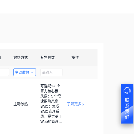
口
散热方式
其它参数
操作
主动散热
可选配1-8个
算力核心板
风扇：5 个高
速散热风扇
主动散热
了解更多 >
BMC：集成
BMC管理系
统，提供基于
Web的管理界
面，BMC管
理系统可进行