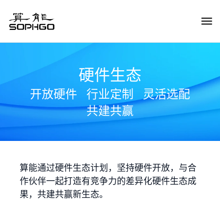
Tog
Navi
硬件生态
开放硬件
行业定制
灵活选配
共建共赢
算能通过硬件生态计划，坚持硬件开放，与合
作伙伴一起打造有竞争力的差异化硬件生态成
果，共建共赢新生态。