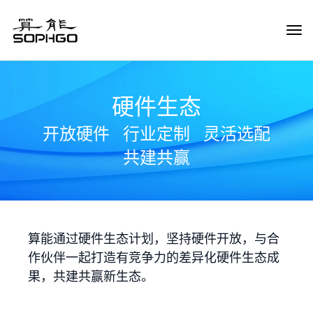
Tog
Navi
硬件生态
开放硬件
行业定制
灵活选配
共建共赢
算能通过硬件生态计划，坚持硬件开放，与合
作伙伴一起打造有竞争力的差异化硬件生态成
果，共建共赢新生态。