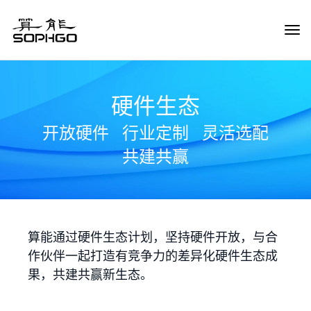
Tog
Navi
硬件生态
开放硬件
行业定制
灵活选配
共建共赢
算能通过硬件生态计划，坚持硬件开放，与合
作伙伴一起打造有竞争力的差异化硬件生态成
果，共建共赢新生态。