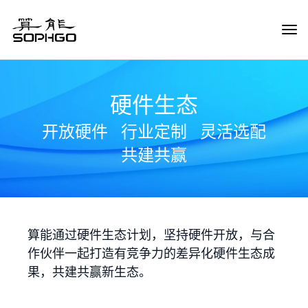
Tog
Navi
硬件生态
开放硬件
行业定制
灵活选配
共建共赢
算能通过硬件生态计划，坚持硬件开放，与合
作伙伴一起打造有竞争力的差异化硬件生态成
果，共建共赢新生态。