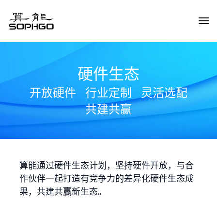
Tog
Navi
硬件生态
开放硬件
行业定制
灵活选配
共建共赢
算能通过硬件生态计划，坚持硬件开放，与合
作伙伴一起打造有竞争力的差异化硬件生态成
果，共建共赢新生态。