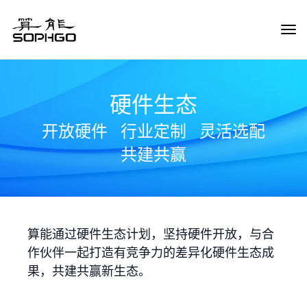
Tog
Navi
硬件生态
开放硬件
行业定制
灵活选配
共建共赢
算能通过硬件生态计划，坚持硬件开放，与合
作伙伴一起打造有竞争力的差异化硬件生态成
果，共建共赢新生态。