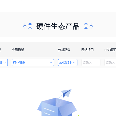
硬件生态产品
型
应用场景
分析路数
网络接口
USB接
机
行业智能
32路以上