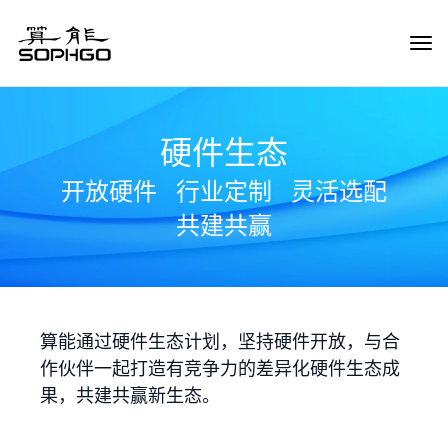
Tog
Navi
硬件生态
开放硬件
行业定制
灵活选配
共建共赢
算能通过硬件生态计划，坚持硬件开放，与合
作伙伴一起打造有竞争力的差异化硬件生态成
果，共建共赢新生态。