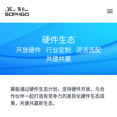
Tog
Navi
硬件生态
开放硬件
行业定制
灵活选配
共建共赢
算能通过硬件生态计划，坚持硬件开放，与合
作伙伴一起打造有竞争力的差异化硬件生态成
果，共建共赢新生态。