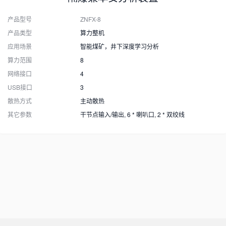
产品型号
ZNFX-8
产品类型
算力整机
应用场景
智能煤矿，井下深度学习分析
算力范围
8
网络接口
4
USB接口
3
散热方式
主动散热
其它参数
干节点输入/输出, 6 * 喇叭口, 2 * 双绞线